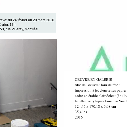
ctive: du 24 février au 20 mars 2016
évrier, 17h
53, rue Villeray, Montréal
OEUVRE EN GALERIE
titre de l'oeuvre: Jour de fête !
impression à jet d'encre sur papi
cadre en érable clair Select (fini
feuille d'acrylique claire Tru Vue
124,46 x 170,18 x 5,08 cm
35,4 lbs
2016