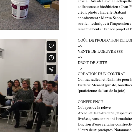
artiste : Arkadi Lavoie Lachapelle
collaborateur bioéthicien : Jean-
crédit photo : Isabelle Brabant
encadrement : Martin Schop
soutien technique à l'impression 
remerciements : Espace projet et l
COÛT DE PRODUCTION DE L'
-->
VENTE DE L'OEUVRE $$$
-->
DROIT DE SUITE
-->
CRÉATION D'UN CONTRAT
Contrat radical et féministe pour l
Frédéric Ménard (juriste, bioéthi
(praticienne de l'art de la joie)
CONFÉRENCE
Cobayes de la relève
Arkadi et Jean-Frédéric, respective
livré.e.s, sans contrat ni formulai
fonction d’une certaine constructi
à leurs deux pratiques. Notamment,