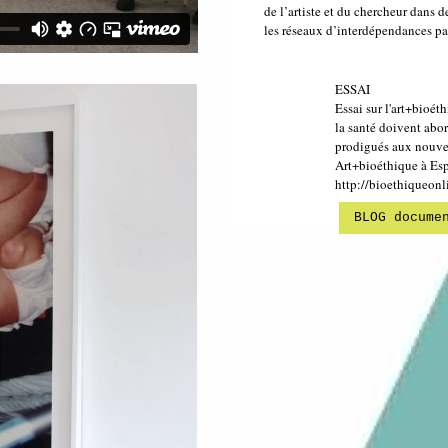
de l’artiste et du chercheur dans d
les réseaux d’interdépendances parf
ESSAI
Essai sur l'art+bioét
la santé doivent abor
prodigués aux nouvea
Art+bioéthique à Esp
http://bioethiqueonl
BLOG docume