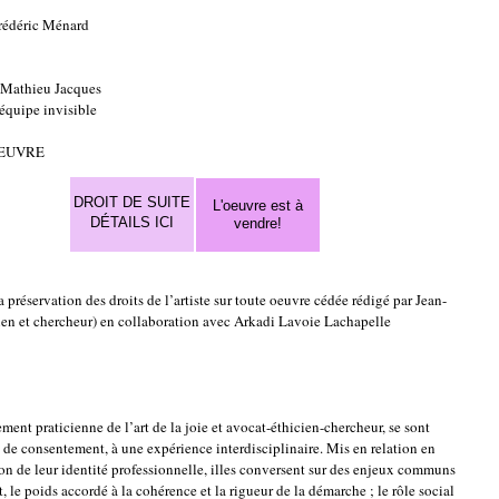
Frédéric Ménard
: Mathieu Jacques
'équipe invisible
OEUVRE
DROIT DE SUITE
L'oeuvre est à
DÉTAILS ICI
vendre!
a préservation des droits de l’artiste sur toute oeuvre cédée rédigé par Jean-
cien et chercheur) en collaboration avec Arkadi Lavoie Lachapelle
ment praticienne de l’art de la joie et avocat-éthicien-chercheur, se sont
re de consentement, à une expérience interdisciplinaire. Mis en relation en
on de leur identité professionnelle, illes conversent sur des enjeux communs
 le poids accordé à la cohérence et la rigueur de la démarche ; le rôle social