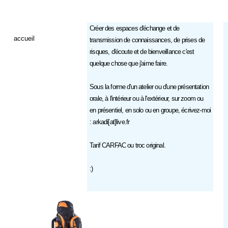
Créer des espaces d'échange et de
accueil
transmission de connaissances, de prises de
risques, d'écoute et de bienveillance c'est
quelque chose que j'aime faire.
Sous la forme d'un atelier ou d'une présentation
orale, à l'intérieur ou à l'extérieur, sur zoom ou
en présentiel, en solo ou en groupe, écrivez-moi
: arkadi[at]live.fr
Tarif CARFAC ou troc original.
:)