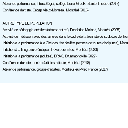
Atelier de performance, Intercollégial, collège Lionel-Groulx, Sainte-Thérèse (2017)
Conférence d'artiste, Cégep Vieux-Montreal, Montréal (2016)
AUTRE TYPE DE POPULATION
Activité de pédagogie créative (adolescent-es), Fondation Molinari, Montréal (2025)
Activité de médiation avec des aîné-es dans le cadre de la biennale de sculpture de Troi
Initiation à la performance à la Cité des Hospitalière (artistes de toutes disciplines), Mont
Initiation à la linogravure érotique, Trêve pour Elles, Montréal (2023)
Initiation à la performance (adultes), DRAC, Drummondville (2022)
Conférence d'artiste, centre d'artistes articule, Montréal (2018)
Atelier de performance, groupe d'adultes, Montreuil-sur-Mer, France (2017)